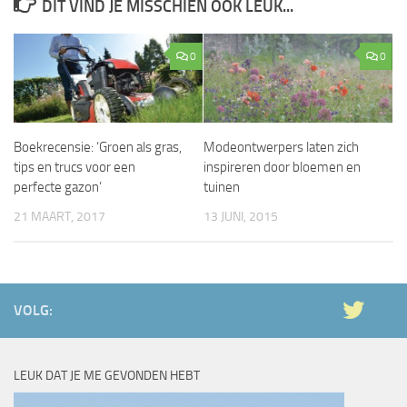
DIT VIND JE MISSCHIEN OOK LEUK...
0
0
Boekrecensie: ‘Groen als gras,
Modeontwerpers laten zich
tips en trucs voor een
inspireren door bloemen en
perfecte gazon’
tuinen
21 MAART, 2017
13 JUNI, 2015
VOLG:
LEUK DAT JE ME GEVONDEN HEBT