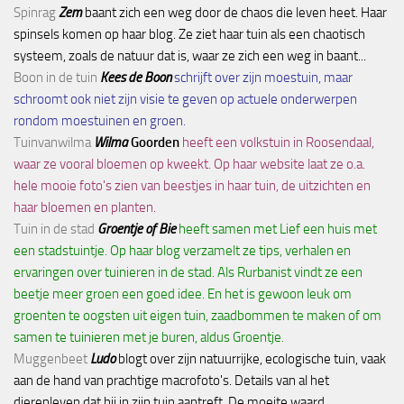
Spinrag
Zem
baant zich een weg door de chaos die leven heet. Haar
spinsels komen op haar blog. Ze ziet haar tuin als een chaotisch
systeem, zoals de natuur dat is, waar ze zich een weg in baant...
Boon in de tuin
Kees de Boon
schrijft over zijn moestuin, maar
schroomt ook niet zijn visie te geven op actuele onderwerpen
rondom moestuinen en groen.
Tuinvanwilma
Wilma
Goorden
heeft een volkstuin in Roosendaal,
waar ze vooral bloemen op kweekt. Op haar website laat ze o.a.
hele mooie foto's zien van beestjes in haar tuin, de uitzichten en
haar bloemen en planten.
Tuin in de stad
Groentje of Bie
heeft samen met Lief een huis met
een stadstuintje. Op haar blog verzamelt ze tips, verhalen en
ervaringen over tuinieren in de stad. Als Rurbanist vindt ze een
beetje meer groen een goed idee. En het is gewoon leuk om
groenten te oogsten uit eigen tuin, zaadbommen te maken of om
samen te tuinieren met je buren, aldus Groentje.
Muggenbeet
Ludo
blogt over zijn natuurrijke, ecologische tuin, vaak
aan de hand van prachtige macrofoto's. Details van al het
dierenleven dat hij in zijn tuin aantreft. De moeite waard.