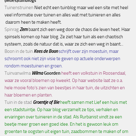
(Moes)tuinblogs
Tuinenstruinen
Niet echt een tuinblog maar wel een site met heel
veel informatie over tuinen en alles wat met tuinieren en alles
daarom heen te maken heeft.
Spinrag
Zem
baant zich een weg door de chaos die leven heet. Haar
spinsels komen op haar blog. Ze ziet haar tuin als een chaotisch
systeem, zoals de natuur dat is, waar ze zich een weg in baant...
Boon in de tuin
Kees de Boon
schrijft over zijn moestuin, maar
schroomt ook niet zijn visie te geven op actuele onderwerpen
rondom moestuinen en groen.
Tuinvanwilma
Wilma
Goorden
heeft een volkstuin in Roosendaal,
waar ze vooral bloemen op kweekt. Op haar website laat ze o.a.
hele mooie foto's zien van beestjes in haar tuin, de uitzichten en
haar bloemen en planten.
Tuin in de stad
Groentje of Bie
heeft samen met Lief een huis met
een stadstuintje. Op haar blog verzamelt ze tips, verhalen en
ervaringen over tuinieren in de stad. Als Rurbanist vindt ze een
beetje meer groen een goed idee. En het is gewoon leuk om
groenten te oogsten uit eigen tuin, zaadbommen te maken of om