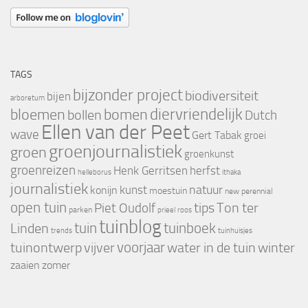
TAGS
bijzonder project
biodiversiteit
bijen
arboretum
bloemen
diervriendelijk
bomen
bollen
Dutch
Ellen van der Peet
wave
Gert Tabak
groei
groenjournalistiek
groen
groenkunst
groenreizen
Henk Gerritsen
herfst
helleborus
ithaka
journalistiek
natuur
kunst
konijn
moestuin
new perennial
open tuin
tips
Piet Oudolf
Ton ter
parken
prieel
roos
tuinblog
tuin
tuinboek
Linden
trends
tuinhuisjes
voorjaar
vijver
winter
tuinontwerp
water in de tuin
zaaien
zomer