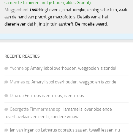
samen te tuinieren met je buren, aldus Groentje.
Muggenbeet
Ludo
blogt over zijn natuurrijke, ecologische tuin, vaak
aan de hand van prachtige macrofoto's. Details van al het
dierenleven dat hij in zijn tuin aantreft. De moeite waard.
RECENTE REACTIES
Yvonne
op
Amaryllisbol overhouden, weggooien is zonde!
Mannes
op
Amaryllisbol overhouden, weggooien is zonde!
Dina
op
Een roos is een roos, is een roos….
Georgette Timmermans
op
Hamamelis: over bloeiende
toverhazelaars en een bijzondere vrouw
Jan van Ingen
op
Lathyrus odoratus zaaien: twaalf lessen, nu