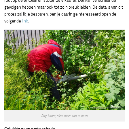
fout op de entplek en stoten ze elkaar af. Dat kan verschillende
gevolgen hebben maar ook tot zo’n breuk leiden. De details van dit
proces zal ik je besparen, ben je daarin geïnteresseerd open de
volgende
link
.
Dag boom, niets meer aan te doen.