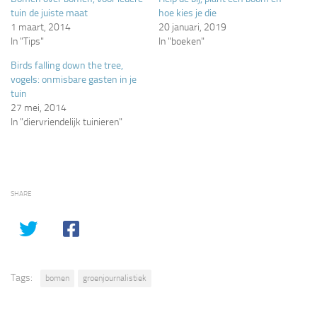
tuin de juiste maat
hoe kies je die
1 maart, 2014
20 januari, 2019
In "Tips"
In "boeken"
Birds falling down the tree,
vogels: onmisbare gasten in je
tuin
27 mei, 2014
In "diervriendelijk tuinieren"
SHARE
Tags:
bomen
groenjournalistiek