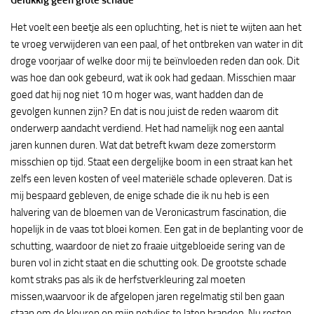
Gelukkig geen grote schade
Het voelt een beetje als een opluchting, het is niet te wijten aan het
te vroeg verwijderen van een paal, of het ontbreken van water in dit
droge voorjaar of welke door mij te beïnvloeden reden dan ook. Dit
was hoe dan ook gebeurd, wat ik ook had gedaan. Misschien maar
goed dat hij nog niet 10 m hoger was, want hadden dan de
gevolgen kunnen zijn? En dat is nou juist de reden waarom dit
onderwerp aandacht verdiend. Het had namelijk nog een aantal
jaren kunnen duren. Wat dat betreft kwam deze zomerstorm
misschien op tijd. Staat een dergelijke boom in een straat kan het
zelfs een leven kosten of veel materiële schade opleveren. Dat is
mij bespaard gebleven, de enige schade die ik nu heb is een
halvering van de bloemen van de Veronicastrum fascination, die
hopelijk in de vaas tot bloei komen. Een gat in de beplanting voor de
schutting, waardoor de niet zo fraaie uitgebloeide sering van de
buren vol in zicht staat en die schutting ook. De grootste schade
komt straks pas als ik de herfstverkleuring zal moeten
missen,waarvoor ik de afgelopen jaren regelmatig stil ben gaan
staan om de kleuren op mijn netvlies te laten branden. Nu resten