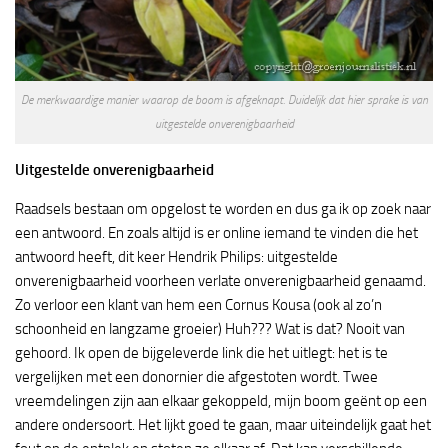
De merkwaardige manier waarop de boom is afgeknapt. Duidelijk dat hier sprake is van
uitgestelde onverenigbaarheid
Uitgestelde onverenigbaarheid
Raadsels bestaan om opgelost te worden en dus ga ik op zoek naar
een antwoord. En zoals altijd is er online iemand te vinden die het
antwoord heeft, dit keer Hendrik Philips: uitgestelde
onverenigbaarheid voorheen verlate onverenigbaarheid genaamd.
Zo verloor een klant van hem een Cornus Kousa (ook al zo’n
schoonheid en langzame groeier) Huh??? Wat is dat? Nooit van
gehoord. Ik open de bijgeleverde link die het uitlegt: het is te
vergelijken met een donornier die afgestoten wordt. Twee
vreemdelingen zijn aan elkaar gekoppeld, mijn boom geënt op een
andere ondersoort. Het lijkt goed te gaan, maar uiteindelijk gaat het