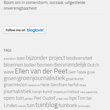
Boom om in zomerstorm, oorzaak: uitgestelde
onverenigbaarheid
TAGS
bijzonder project
biodiversiteit
bijen
arboretum
bloemen
diervriendelijk
bomen
bollen
Dutch
Ellen van der Peet
wave
Gert Tabak
groei
groenjournalistiek
groen
groenkunst
groenreizen
Henk Gerritsen
herfst
helleborus
ithaka
journalistiek
natuur
kunst
konijn
moestuin
new perennial
open tuin
tips
Piet Oudolf
Ton ter
parken
prieel
roos
tuinblog
tuin
tuinboek
Linden
trends
tuinhuisjes