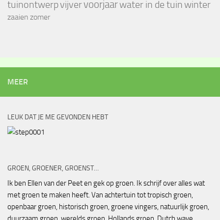
voorjaar
vijver
winter
tuinontwerp
water in de tuin
zaaien
zomer
MEER
LEUK DAT JE ME GEVONDEN HEBT
GROEN, GROENER, GROENST…
Ik ben Ellen van der Peet en gek op groen. Ik schrijf over alles wat
met groen te maken heeft. Van achtertuin tot tropisch groen,
openbaar groen, historisch groen, groene vingers, natuurlijk groen,
duurzaam groen, werelds groen, Hollands groen, Dutch wave,