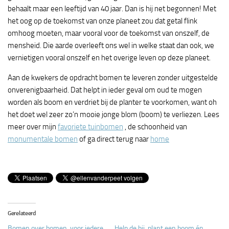
behaalt maar een leeftijd van 40 jaar. Dan is hij net begonnen! Met
het oog op de toekomst van onze planeet zou dat getal flink
omhoog moeten, maar vooral voor de toekomst van onszelf, de
mensheid. Die aarde overleeft ons wel in welke staat dan ook, we
vernietigen vooral onszelf en het overige leven op deze planeet.
Aan de kwekers de opdracht bomen te leveren zonder uitgestelde
onverenigbaarheid. Dat helpt in ieder geval om oud te mogen
worden als boom en verdriet bij de planter te voorkomen, want oh
het doet wel zeer zo’n mooie jonge blom (boom) te verliezen. Lees
meer over mijn
favoriete tuinbomen
, de schoonheid van
monumentale bomen
of ga direct terug naar
home
Gerelateerd
Bomen over bomen, voor iedere
Help de bij, plant een boom én