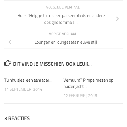
VOLGENDE VERHAAL
Boek: ‘Help, je tuin is een parkeerplaats en andere
designdilemma’s…’
VORIGE VERHAAL
Loungen en loungesets nieuwe stijl
DIT VIND JE MISSCHIEN OOK LEUK...
Tuinhuisjes, een aanrader…
3
Verhuurd? Pimpelmezen op
0
huizenjacht…
14 SEPTEMBER, 2014
22 FEBRUARI, 2015
3 REACTIES