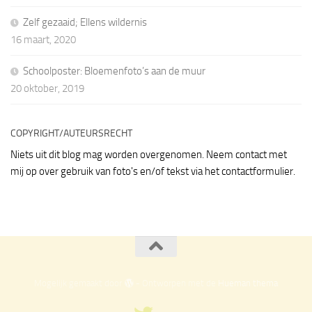
Zelf gezaaid; Ellens wildernis
16 maart, 2020
Schoolposter: Bloemenfoto’s aan de muur
20 oktober, 2019
COPYRIGHT/AUTEURSRECHT
Niets uit dit blog mag worden overgenomen. Neem contact met
mij op over gebruik van foto's en/of tekst via het contactformulier.
Mogelijk gemaakt door
- Ontworpen met de
Hueman thema