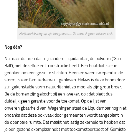
Herfstverkleuring op zijn hoogtepunt… Dit moet ik gaan missen, snik.
Nog één?
Nu maar duimen dat mijn andere Liquidambar, de bolvorm (‘Gum
Ball’), niet dezelfde ent-constructie heeft. Een houtduif is er in
gedoken om een gezin te stichten. Heen en weer zwiepend in de
storm, is een familiedrama uitgebleven. Helaas is deze boom door
zijn gekunstelde vorm natuurlijk niet zo mooi als zijn grote broer.
Beide bomen zijn gekocht bij een kweker, ook dat biedt dus
duidelijk geen garantie voor de toekomst. Op de lijst van
onverenigbaarheid van Wageningen staat de Liquidambar nog niet,
ondanks dat deze ook vaak door gemeenten wordt aangeplant in
de openbare ruimte. Dat maakt het lastig zekerheid te hebben dat
je een gezond exemplaar hebt met toekomstperspectief. Gemiste