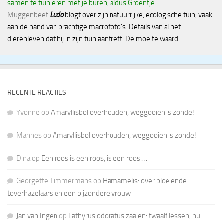
samen te tuinieren met je buren, aldus Groentje.
Muggenbeet
Ludo
blogt over zijn natuurrijke, ecologische tuin, vaak
aan de hand van prachtige macrofoto's. Details van al het
dierenleven dat hij in zijn tuin aantreft. De moeite waard.
RECENTE REACTIES
Yvonne
op
Amaryllisbol overhouden, weggooien is zonde!
Mannes
op
Amaryllisbol overhouden, weggooien is zonde!
Dina
op
Een roos is een roos, is een roos….
Georgette Timmermans
op
Hamamelis: over bloeiende
toverhazelaars en een bijzondere vrouw
Jan van Ingen
op
Lathyrus odoratus zaaien: twaalf lessen, nu