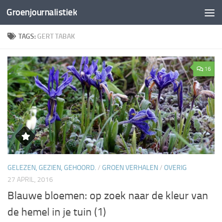
Groenjournalistiek
Doorgaan naar inhoud
TAGS:
GERT TABAK
16
GELEZEN, GEZIEN, GEHOORD.
/
GROEN VERHALEN
/
OVERIG
27 APRIL, 2016
Blauwe bloemen: op zoek naar de kleur van
de hemel in je tuin (1)