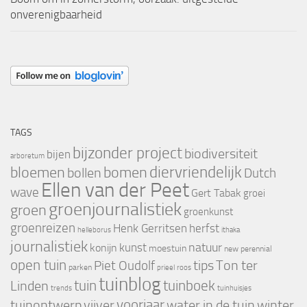
onverenigbaarheid
TAGS
bijzonder project
biodiversiteit
bijen
arboretum
bloemen
diervriendelijk
bomen
bollen
Dutch
Ellen van der Peet
wave
Gert Tabak
groei
groenjournalistiek
groen
groenkunst
groenreizen
Henk Gerritsen
herfst
helleborus
ithaka
journalistiek
natuur
kunst
konijn
moestuin
new perennial
open tuin
tips
Piet Oudolf
Ton ter
parken
prieel
roos
tuinblog
tuin
tuinboek
Linden
trends
tuinhuisjes
voorjaar
vijver
winter
tuinontwerp
water in de tuin