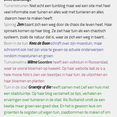
Tuinenstruinen
Niet echt een tuinblog maar wel een site met heel
veel informatie over tuinen en alles wat met tuinieren en alles
daarom heen te maken heeft.
Spinrag
Zem
baant zich een weg door de chaos die leven heet. Haar
spinsels komen op haar blog. Ze ziet haar tuin als een chaotisch
systeem, zoals de natuur dat is, waar ze zich een weg in baant...
Boon in de tuin
Kees de Boon
schrijft over zijn moestuin, maar
schroomt ook niet zijn visie te geven op actuele onderwerpen
rondom moestuinen en groen.
Tuinvanwilma
Wilma
Goorden
heeft een volkstuin in Roosendaal,
waar ze vooral bloemen op kweekt. Op haar website laat ze o.a.
hele mooie foto's zien van beestjes in haar tuin, de uitzichten en
haar bloemen en planten.
Tuin in de stad
Groentje of Bie
heeft samen met Lief een huis met
een stadstuintje. Op haar blog verzamelt ze tips, verhalen en
ervaringen over tuinieren in de stad. Als Rurbanist vindt ze een
beetje meer groen een goed idee. En het is gewoon leuk om
groenten te oogsten uit eigen tuin, zaadbommen te maken of om