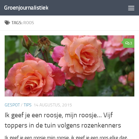
Groenjournalistiek
Doorgaan naar inhoud
TAGS:
ROOS
3
GESPOT
/
TIPS
14 AUGUSTUS, 2015
Ik geef je een roosje, mijn roosje… Vijf
toppers in de tuin volgens rozenkenners
Ik geef je een roosje mijn roosje, ik geef je een roos elke dag,