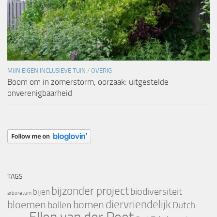
MIJN EIGEN INCLUSIEVE TUIN
/
OVERIG
Boom om in zomerstorm, oorzaak: uitgestelde
onverenigbaarheid
TAGS
bijzonder project
biodiversiteit
bijen
arboretum
bloemen
diervriendelijk
bomen
bollen
Dutch