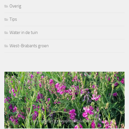
Overig
Tips
Water in de tuin
West-Brabants groen