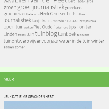
Ellen van der Peet
wave
Gert Tabak
groei
groenjournalistiek
groen
groenkunst
groenreizen
Henk Gerritsen
herfst
helleborus
ithaka
journalistiek
natuur
kunst
konijn
moestuin
new perennial
open tuin
tips
Piet Oudolf
Ton ter
parken
prieel
roos
tuinblog
tuin
tuinboek
Linden
trends
tuinhuisjes
voorjaar
vijver
winter
tuinontwerp
water in de tuin
zaaien
zomer
MEER
LEUK DAT JE ME GEVONDEN HEBT