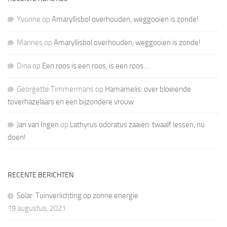
Yvonne
op
Amaryllisbol overhouden, weggooien is zonde!
Mannes
op
Amaryllisbol overhouden, weggooien is zonde!
Dina
op
Een roos is een roos, is een roos….
Georgette Timmermans
op
Hamamelis: over bloeiende
toverhazelaars en een bijzondere vrouw
Jan van Ingen
op
Lathyrus odoratus zaaien: twaalf lessen, nu
doen!
RECENTE BERICHTEN
Solar: Tuinverlichting op zonne energie
19 augustus, 2021