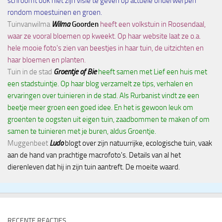
schroomt ook niet zijn visie te geven op actuele onderwerpen
rondom moestuinen en groen.
Tuinvanwilma
Wilma
Goorden
heeft een volkstuin in Roosendaal,
waar ze vooral bloemen op kweekt. Op haar website laat ze o.a.
hele mooie foto's zien van beestjes in haar tuin, de uitzichten en
haar bloemen en planten.
Tuin in de stad
Groentje of Bie
heeft samen met Lief een huis met
een stadstuintje. Op haar blog verzamelt ze tips, verhalen en
ervaringen over tuinieren in de stad. Als Rurbanist vindt ze een
beetje meer groen een goed idee. En het is gewoon leuk om
groenten te oogsten uit eigen tuin, zaadbommen te maken of om
samen te tuinieren met je buren, aldus Groentje.
Muggenbeet
Ludo
blogt over zijn natuurrijke, ecologische tuin, vaak
aan de hand van prachtige macrofoto's. Details van al het
dierenleven dat hij in zijn tuin aantreft. De moeite waard.
RECENTE REACTIES