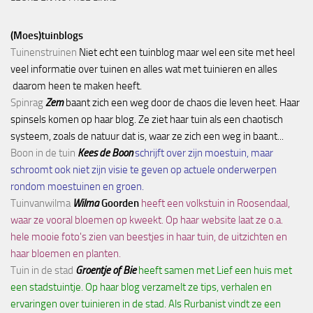
(Moes)tuinblogs
Tuinenstruinen
Niet echt een tuinblog maar wel een site met heel
veel informatie over tuinen en alles wat met tuinieren en alles
daarom heen te maken heeft.
Spinrag
Zem
baant zich een weg door de chaos die leven heet. Haar
spinsels komen op haar blog. Ze ziet haar tuin als een chaotisch
systeem, zoals de natuur dat is, waar ze zich een weg in baant...
Boon in de tuin
Kees de Boon
schrijft over zijn moestuin, maar
schroomt ook niet zijn visie te geven op actuele onderwerpen
rondom moestuinen en groen.
Tuinvanwilma
Wilma
Goorden
heeft een volkstuin in Roosendaal,
waar ze vooral bloemen op kweekt. Op haar website laat ze o.a.
hele mooie foto's zien van beestjes in haar tuin, de uitzichten en
haar bloemen en planten.
Tuin in de stad
Groentje of Bie
heeft samen met Lief een huis met
een stadstuintje. Op haar blog verzamelt ze tips, verhalen en
ervaringen over tuinieren in de stad. Als Rurbanist vindt ze een