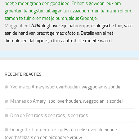
beetje meer groen een goed idee. En het is gewoon leuk om
groenten te oogsten uit eigen tuin, zaadbommen te maken of om
samen te tuinieren met je buren, aldus Groentje.
Muggenbeet
Ludo
blogt over zijn natuurrijke, ecologische tuin, vaak
aan de hand van prachtige macrofoto's. Details van al het
dierenleven dat hij in zijn tuin aantreft. De moeite waard.
RECENTE REACTIES
Yvonne
op
Amaryllisbol overhouden, weggooien is zonde!
Mannes
op
Amaryllisbol overhouden, weggooien is zonde!
Dina
op
Een roos is een roos, is een roos….
Georgette Timmermans
op
Hamamelis: over bloeiende
toverhazelaars en een bijzondere vrouw