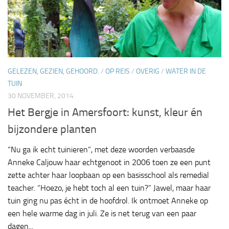
GELEZEN, GEZIEN, GEHOORD.
/
OP REIS
/
OVERIG
/
WATER IN DE
TUIN
30 NOVEMBER, 2014
Het Bergje in Amersfoort: kunst, kleur én
bijzondere planten
“Nu ga ik echt tuinieren”, met deze woorden verbaasde
Anneke Caljouw haar echtgenoot in 2006 toen ze een punt
zette achter haar loopbaan op een basisschool als remedial
teacher. “Hoezo, je hebt toch al een tuin?” Jawel, maar haar
tuin ging nu pas écht in de hoofdrol. Ik ontmoet Anneke op
een hele warme dag in juli. Ze is net terug van een paar
dagen...