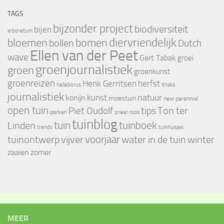
TAGS
bijzonder project
biodiversiteit
bijen
arboretum
bloemen
diervriendelijk
bomen
bollen
Dutch
Ellen van der Peet
wave
Gert Tabak
groei
groenjournalistiek
groen
groenkunst
groenreizen
Henk Gerritsen
herfst
helleborus
ithaka
journalistiek
natuur
kunst
konijn
moestuin
new perennial
open tuin
tips
Piet Oudolf
Ton ter
parken
prieel
roos
tuinblog
tuin
tuinboek
Linden
trends
tuinhuisjes
voorjaar
vijver
winter
tuinontwerp
water in de tuin
zaaien
zomer
MEER