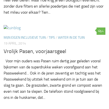
heel veel dieren. Maar hoe krijg je een biologisch evenwicht
zonder dure filters en allerlei poedertjes die niet goed zijn voor
het milieu voor elkaar? Tien...
4
MIJN EIGEN INCLUSIEVE TUIN
/
TIPS
/
WATER IN DE TUIN
19 APRIL, 2014
Vrolijk Pasen, voorjaarsgeel
Voor mijn ouders was Pasen ruim dertig jaar geleden vooral
bijkomen van de superdrukke weken voorafgaand aan het
Paasweekend… Ook in de jaren zeventig en tachtig was het
Paasweekend bij uitstek het weekend om in je tuin aan de
slag te gaan.. De graszoden, zwarte grond en compost waren
even niet aan te slepen. De telefoon stond roodgloeiend bij
ons in de huiskamer, dat...