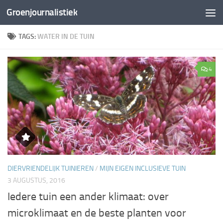
Groenjournalistiek
Doorgaan naar inhoud
TAGS:
WATER IN DE TUIN
4
DIERVRIENDELIJK TUINIEREN
/
MIJN EIGEN INCLUSIEVE TUIN
3 AUGUSTUS, 2016
Iedere tuin een ander klimaat: over
microklimaat en de beste planten voor