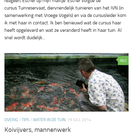
reageert Esther op mijn mailtje. Esther volgde de
cursus Tuinreservaat, diervriendelijk tuinieren van het IVN (in
samenwerking met Vroege Vogels) en via de cursusleider kom
ik met haar in contact. Ik ben benieuwd wat de cursus haar
heeft opgeleverd en wat ze veranderd heeft in haar tuin. Al
snel wordt duidelijk...
0
OVERIG
/
TIPS
/
WATER IN DE TUIN
19 JULI, 2014
Koivijvers, mannenwerk