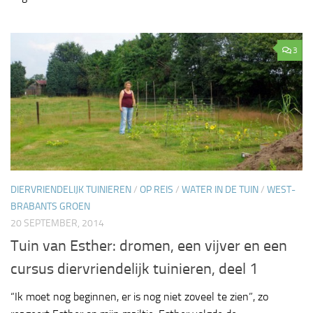
3
DIERVRIENDELIJK TUINIEREN
/
OP REIS
/
WATER IN DE TUIN
/
WEST-
BRABANTS GROEN
20 SEPTEMBER, 2014
Tuin van Esther: dromen, een vijver en een
cursus diervriendelijk tuinieren, deel 1
“Ik moet nog beginnen, er is nog niet zoveel te zien”, zo