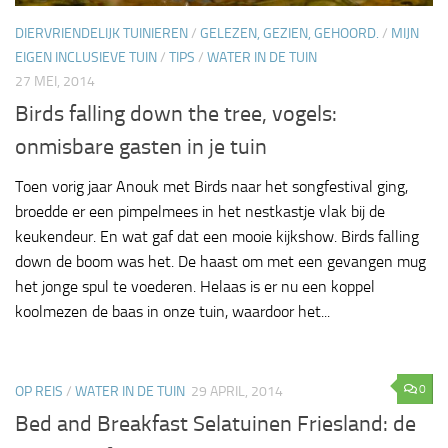
DIERVRIENDELIJK TUINIEREN
/
GELEZEN, GEZIEN, GEHOORD.
/
MIJN
EIGEN INCLUSIEVE TUIN
/
TIPS
/
WATER IN DE TUIN
27 MEI, 2014
Birds falling down the tree, vogels:
onmisbare gasten in je tuin
Toen vorig jaar Anouk met Birds naar het songfestival ging,
broedde er een pimpelmees in het nestkastje vlak bij de
keukendeur. En wat gaf dat een mooie kijkshow. Birds falling
down de boom was het. De haast om met een gevangen mug
het jonge spul te voederen. Helaas is er nu een koppel
koolmezen de baas in onze tuin, waardoor het...
0
OP REIS
/
WATER IN DE TUIN
29 APRIL, 2014
Bed and Breakfast Selatuinen Friesland: de