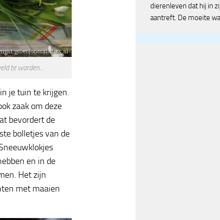
dierenleven dat hij in zi
aantreft. De moeite wa
deeld te worden…
 je tuin te krijgen.
 ook zaak om deze
Dat bevordert de
te bolletjes van de
 Sneeuwklokjes
hebben en in de
men. Het zijn
chten met maaien