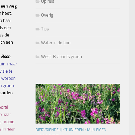
Op reis
h een weg
n heet.
Overig
p haar
als een
Tips
ls de
zich een
Water in de tuin
e Boon
West-Brabants groen
tuin, maar
visie te
erwerpen
 groen.
oorden
ooral
p haar
le mooie
s in haar
DIERVRIENDELIJK TUINIEREN
/
MIJN EIGEN