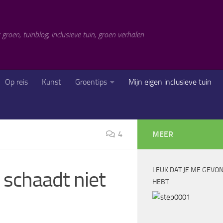
 groen, tuinblog, inclusieve tuin, groen verhalen
Op reis
Kunst
Groentips
Mijn eigen inclusieve tuin
4
MEER
LEUK DAT JE ME GEVO
 schaadt niet
HEBT