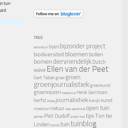
jn tuin
ard.
TAGS
bijzonder project
bijen
arboretum
bloemen
biodiversiteit
bollen
diervriendelijk
bomen
Dutch
Ellen van der Peet
wave
groen
Gert Tabak
groei
groenjournalistiek
groenkunst
groenreizen
Henk Gerritsen
helleborus
journalistiek
herfst
kunst
konijn
ithaka
open tuin
natuur
moestuin
new perennial
tips
Piet Oudolf
Ton ter
parken
prieel
roos
tuinblog
tuin
Linden
trends