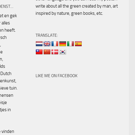
write about all the green created by man, art
OENST…
inspired by nature, green books, etc.
eet en gek
 alles
n heeft.
TRANSLATE:
isch
,
ne
n,
lds
 Dutch
LIKE ME ON FACEBOOK
oenkunst,
ieve tuin.
 mensen
isje
jes in
 vinden