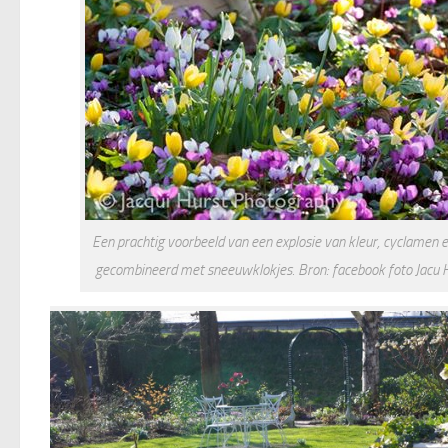
Een prachtig voorbeeld van een explosie van kleur, cyclamen 
gecombineerd met sneeuwklokjes. Bron: facebook foto Jacu 