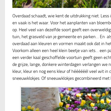
Overdaad schaadt, wie kent de uitdrukking niet. Less i
en vaak is het waar. Voor het aanplanten van bloembo
op. Heel veel van dezelfde soort geeft een overweldige
tuin, het grasveld van je gemeente en parken… En als
overdaad aan kleuren en vormen maakt ook dat in het 
Voorkom alleen een heel klein beetje van iets… een pa
een verder kaal geschoffelde voortuin geeft geen ec
de grijze, lange, donkere winterdagen verlangen we 
kleur, kleur en nog eens kleur of héééééél veel wit in
sneeuwklokjes. Of sneeuwklokjes gecombineerd met k