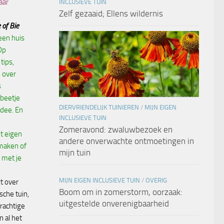
aar
INCLUSIEVE TUIN
Zelf gezaaid; Ellens wildernis
 of Bie
een huis
Op
tips,
 over
s
 beetje
DIERVRIENDELIJK TUINIEREN
/
MIJN EIGEN
dee. En
INCLUSIEVE TUIN
Zomeravond: zwaluwbezoek en
t eigen
andere onverwachte ontmoetingen in
maken of
mijn tuin
 met je
MIJN EIGEN INCLUSIEVE TUIN
/
OVERIG
t over
Boom om in zomerstorm, oorzaak:
ische tuin,
uitgestelde onverenigbaarheid
rachtige
n al het