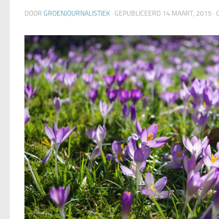
DOOR
GROENJOURNALISTIEK
· GEPUBLICEERD
14 MAART, 2015
·