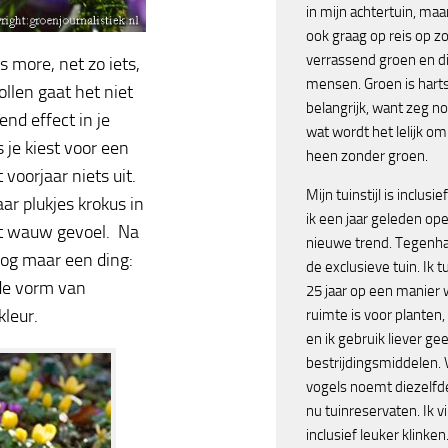
in mijn achtertuin, maar
ook graag op reis op z
verrassend groen en d
s more, net zo iets,
mensen. Groen is harts
llen gaat het niet
belangrijk, want zeg no
nd effect in je
wat wordt het lelijk o
 je kiest voor een
heen zonder groen.
voorjaar niets uit.
Mijn tuinstijl is inclusie
ar plukjes krokus in
ik een jaar geleden op
ht wauw gevoel. Na
nieuwe trend. Tegenh
nog maar een ding:
de exclusieve tuin. Ik tu
 de vorm van
25 jaar op een manier 
leur.
ruimte is voor planten,
en ik gebruik liever ge
bestrijdingsmiddelen.
vogels noemt diezelfde 
nu tuinreservaten. Ik v
inclusief leuker klinken.