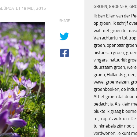
GROEN, GROENER, GR
 GEÜPDATET
18 MEI, 2015
Ik ben Ellen van der P
SHARE
op groen. Ik schrijf over
wat met groen te make
Van achtertuin tot trop
groen, openbaar groen
historisch groen, groe
vingers, natuurlijk groe
duurzaam groen, were
groen, Hollands groen,
wave, groenreizen, gr
groenboeken, de inclus
Al het groen dat door
bedacht is. Als klein me
plukte ik graag bloemet
mijn opa's volktuin. De
tuinkriebels zijn nooit
verdwenen. Je kunt me