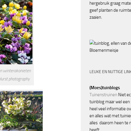
hergebruik graag mate
geef planten de ruimte 
zaaien.
Bloemenmeisje
en winterakonieten
LEUKE EN NUTTIGE LIN
Hurst photography
(Moes)tuinblogs
Tuinenstruinen
Niet ec
tuinblog maar wel een 
heel veel informatie o
en alles wat met tuini
alles daarom heen te
heeft.