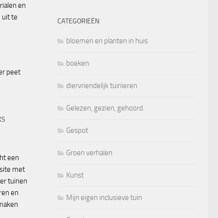
rialen en
uit te
CATEGORIEËN
bloemen en planten in huis
boeken
diervriendelijk tuinieren
Gelezen, gezien, gehoord.
KS
Gespot
Groen verhalen
ht een
site met
Kunst
ver tuinen
eren en
Mijn eigen inclusieve tuin
 maken