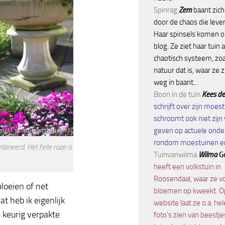
Spinrag
Zem
baant zic
door de chaos die leve
Haar spinsels komen o
blog. Ze ziet haar tuin 
chaotisch systeem, zoa
natuur dat is, waar ze 
weg in baant...
Boon in de tuin
Kees d
schrijft over zijn moes
schroomt ook niet zijn 
geven op actuele ond
rondom moestuinen en
mbineerd. Het felle roze is
Tuinvanwilma
Wilma
G
heeft een volkstuin in
Roosendaal, waar ze v
bloeien of net
bloemen op kweekt. O
at heb ik eigenlijk
website laat ze o.a. he
 keurig verpakte
foto's zien van beestje