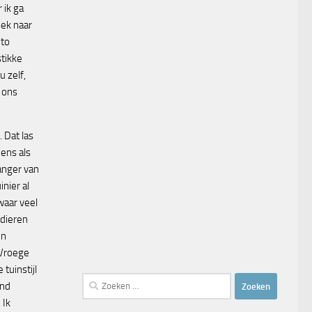
 ik ga
oek naar
ito
tikke
u zelf,
m ons
f. Dat las
eens als
anger van
inier al
waar veel
 dieren
en
 Vroege
tuinstijl
Zoeken
ind
naar:
 Ik