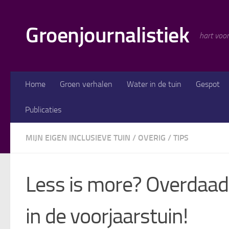
Doorgaan naar inhoud
Groenjournalistiek
hart voor
Home
Groen verhalen
Water in de tuin
Gespot
Publicaties
MIJN EIGEN INCLUSIEVE TUIN
/
OVERIG
/
TIPS
Less is more? Overdaad
in de voorjaarstuin!