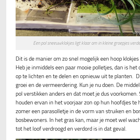
Een pol sneeuwklokjes ligt klaar om in kleine groepjes ver
Dit is de manier om zo snel mogelijk een hoop klokjes in
Heb je inmiddels een paar mooie polletjes, dan is het
op te lichten en te delen en opnieuw uit te planten. 
groei en de vermeerdering. Kun je nu doen. De middels
pol verstikken anders en dat moet je dus voorkomen.
houden ervan in het voorjaar zon op hun hoofdjes te 
zomer een parasolletje in de vorm van struiken en bo
bosbewoners. In het gras kan, maar je moet wel wa
tot het loof verdroogd en verdord is in dat geval.