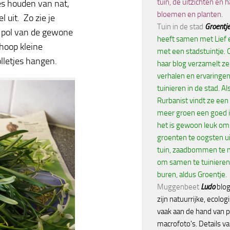
tuin, de uitzichten en h
es houden van nat,
bloemen en planten.
 uit. Zo zie je
Tuin in de stad
Groentje
n pol van de gewone
heeft samen met Lief 
 hoop kleine
met een stadstuintje. 
olletjes hangen.
haar blog verzamelt ze 
verhalen en ervaringen
tuinieren in de stad. Al
Rurbanist vindt ze een
meer groen een goed i
het is gewoon leuk om
groenten te oogsten ui
tuin, zaadbommen te 
om samen te tuinieren
buren, aldus Groentje.
Muggenbeet
Ludo
blog
zijn natuurrijke, ecolog
vaak aan de hand van p
macrofoto's. Details va