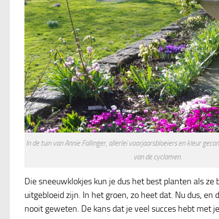
In de tuin van Annie Fallinger, allerlei voorjaarsbloeiers en kleur geco
van de cyclamen.
Die sneeuwklokjes kun je dus het best planten als ze 
uitgebloeid zijn. In het groen, zo heet dat. Nu dus, en d
nooit geweten. De kans dat je veel succes hebt met je