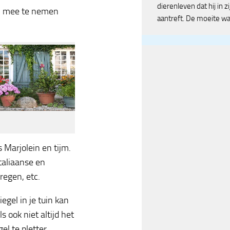
dierenleven dat hij in zi
el mee te nemen
aantreft. De moeite wa
s Marjolein en tijm.
Italiaanse en
egen, etc.
gel in je tuin kan
 ook niet altijd het
el te pletter