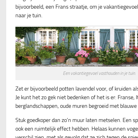
bijvoorbeeld, een Frans straatje, om je vakantiegevo
naar je tuin.
Een vakantiegevoel vasthouden in je tuin.
Zet er bijvoorbeeld potten lavendel voor, of kruiden al
Je kunt het zo gek niet bedenken of het is er: Franse, 
berglandschappen, oude muren begroeid met blauwe r
Stuk goedkoper dan zo’n muur laten metselen. Een spie
ook een ruimtelijk effect hebben. Helaas kunnen vogels
verschil zien, met als gevolg dat ze zich tegen de spieg