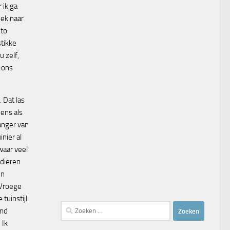
 ik ga
oek naar
ito
tikke
u zelf,
m ons
f. Dat las
eens als
anger van
inier al
waar veel
 dieren
en
 Vroege
tuinstijl
Zoeken
ind
naar:
 Ik