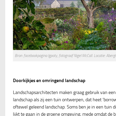
Bron: facebookpagina Igpoty, fotograaf Nigel McCall. Locatie: Aber
Doorkijkjes en omringend landschap
Landschapsarchitecten maken graag gebruik van een
landschap als zij een tuin ontwerpen, dat heet ‘borr
oftewel geleend landschap. Soms ben je in een tuin die
lijkt te gaan in de groene omgeving, mede omdat de 