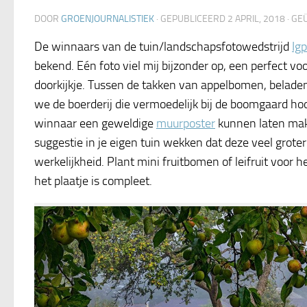
DOOR
GROENJOURNALISTIEK
· GEPUBLICEERD
2 APRIL, 2018
· GE
De winnaars van de tuin/landschapsfotowedstrijd
Ig
bekend. Eén foto viel mij bijzonder op, een perfect v
doorkijkje. Tussen de takken van appelbomen, beladen
we de boerderij die vermoedelijk bij de boomgaard hoo
winnaar een geweldige
muurposter
kunnen laten mak
suggestie in je eigen tuin wekken dat deze veel groter 
werkelijkheid. Plant mini fruitbomen of leifruit voor h
het plaatje is compleet.