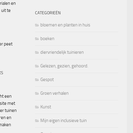
rialen en
uit te
CATEGORIEËN
bloemen en planten in huis
boeken
diervriendelijk tuinieren
Gelezen, gezien, gehoord.
KS
Gespot
Groen verhalen
ht een
site met
Kunst
ver tuinen
eren en
Mijn eigen inclusieve tuin
 maken