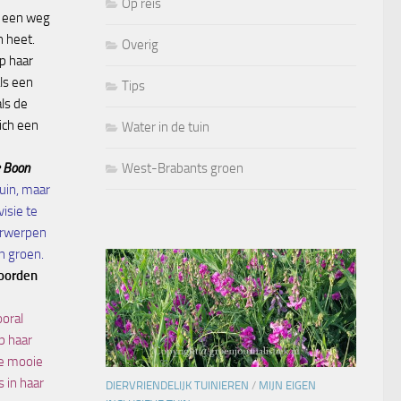
Op reis
h een weg
n heet.
Overig
p haar
als een
Tips
ls de
zich een
Water in de tuin
e Boon
West-Brabants groen
tuin, maar
visie te
erwerpen
 groen.
oorden
ooral
p haar
le mooie
s in haar
DIERVRIENDELIJK TUINIEREN
/
MIJN EIGEN