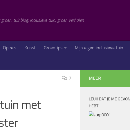
 groen, tuinblog, inclusieve tuin, groen verhalen
Op reis
Kunst
Groentips
Mijn eigen inclusieve tuin
7
MEER
LEUK DAT JE ME GEVO
 tuin met
HEBT
ster