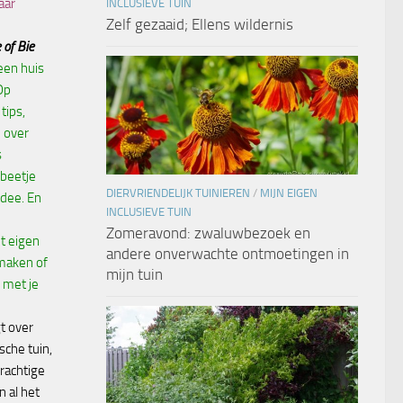
aar
INCLUSIEVE TUIN
Zelf gezaaid; Ellens wildernis
 of Bie
een huis
Op
tips,
 over
s
 beetje
DIERVRIENDELIJK TUINIEREN
/
MIJN EIGEN
dee. En
INCLUSIEVE TUIN
Zomeravond: zwaluwbezoek en
t eigen
andere onverwachte ontmoetingen in
maken of
mijn tuin
 met je
t over
ische tuin,
rachtige
n al het