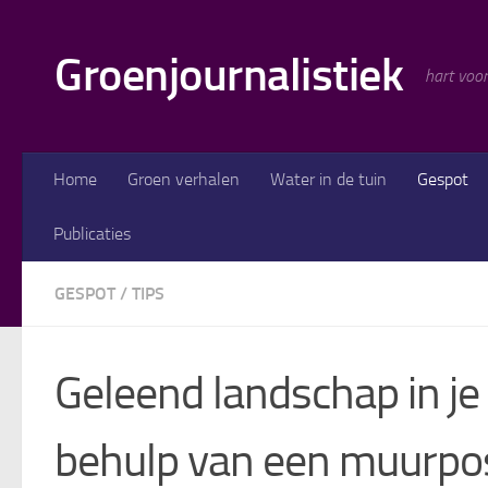
Doorgaan naar inhoud
Groenjournalistiek
hart voor
Home
Groen verhalen
Water in de tuin
Gespot
Publicaties
GESPOT
/
TIPS
Geleend landschap in je
behulp van een muurpo