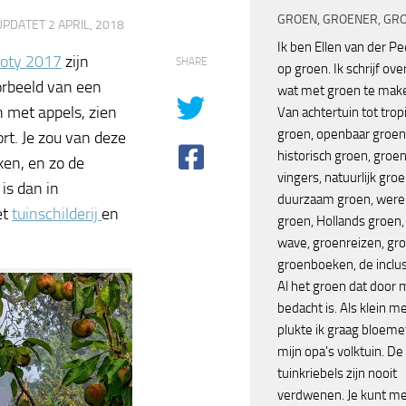
GROEN, GROENER, GR
ÜPDATET
2 APRIL, 2018
Ik ben Ellen van der P
poty 2017
zijn
SHARE
op groen. Ik schrijf over
oorbeeld van een
wat met groen te make
 met appels, zien
Van achtertuin tot trop
groen, openbaar groen
rt. Je zou van deze
historisch groen, groe
en, en zo de
vingers, natuurlijk groe
is dan in
duurzaam groen, were
et
tuinschilderij
en
groen, Hollands groen,
wave, groenreizen, gr
groenboeken, de inclus
Al het groen dat door
bedacht is. Als klein me
plukte ik graag bloemet
mijn opa's volktuin. De
tuinkriebels zijn nooit
verdwenen. Je kunt me