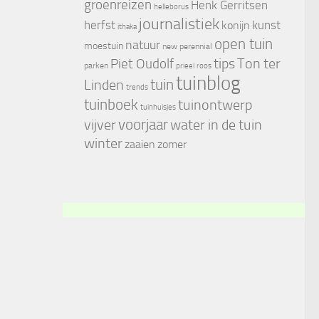
groenreizen
Henk Gerritsen
helleborus
journalistiek
herfst
kunst
konijn
ithaka
open tuin
natuur
moestuin
new perennial
tips
Piet Oudolf
Ton ter
parken
prieel
roos
tuinblog
tuin
Linden
trends
tuinboek
tuinontwerp
tuinhuisjes
voorjaar
vijver
water in de tuin
winter
zaaien
zomer