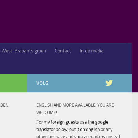
West-Brabants groen
Contact
In de media
VOLG:
NDEN
ENGLISH AND MORE AVAILABLE, YOU ARE
WELCOME!
For my foreign guests use the google
translator below, put it on english or any
other language and you can read my posts. I