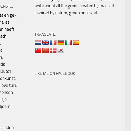
write about all the green created by man, art
OENST…
inspired by nature, green books, etc.
eet en gek
 alles
n heeft.
TRANSLATE:
isch
,
ne
n,
lds
 Dutch
LIKE ME ON FACEBOOK
oenkunst,
ieve tuin.
 mensen
isje
jes in
 vinden