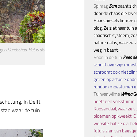
Spinrag
Zem
baant zic
door de chaos die leve
Haar spinsels komen o
blog. Ze ziet haar tuin 
chaotisch systeem, zoa
natuur dat is, waar ze 
gend landschap. Het is als
weg in baant...
Boon in de tuin
Kees d
schrijft over zijn moes
schroomt ook niet zijn 
geven op actuele ond
rondom moestuinen en
Tuinvanwilma
Wilma
G
chutting. In Delft
heeft een volkstuin in
Roosendaal, waar ze v
e stad waar de tuin
bloemen op kweekt. O
website laat ze o.a. he
foto's zien van beestje