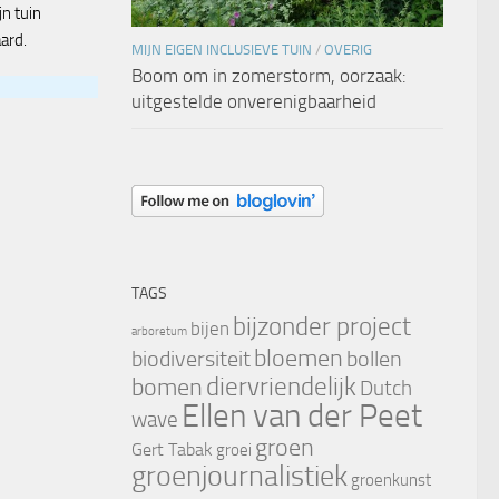
jn tuin
ard.
MIJN EIGEN INCLUSIEVE TUIN
/
OVERIG
Boom om in zomerstorm, oorzaak:
uitgestelde onverenigbaarheid
TAGS
bijzonder project
bijen
arboretum
bloemen
biodiversiteit
bollen
diervriendelijk
bomen
Dutch
Ellen van der Peet
wave
groen
Gert Tabak
groei
groenjournalistiek
groenkunst