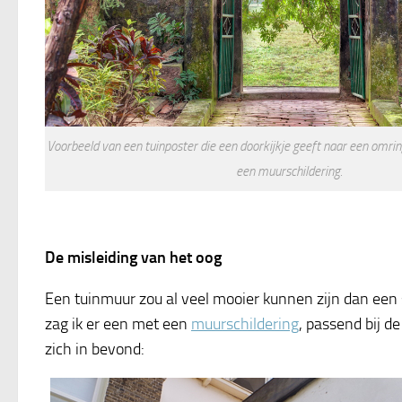
Voorbeeld van een tuinposter die een doorkijkje geeft naar een omrin
een muurschildering.
De misleiding van het oog
Een tuinmuur zou al veel mooier kunnen zijn dan een s
zag ik er een met een
muurschildering
, passend bij d
zich in bevond: