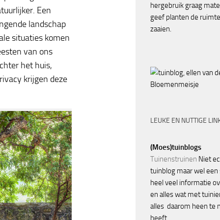
hergebruik graag mate
tuurlijker. Een
geef planten de ruimte 
ringende landschap
zaaien.
eale situaties komen
eesten van ons
hter het huis,
ivacy krijgen deze
Bloemenmeisje
LEUKE EN NUTTIGE LIN
(Moes)tuinblogs
Tuinenstruinen
Niet ec
tuinblog maar wel een 
heel veel informatie o
en alles wat met tuini
alles daarom heen te
heeft.