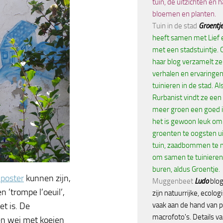
tuin, de uitzichten en h
bloemen en planten.
Tuin in de stad
Groentje
heeft samen met Lief 
met een stadstuintje. 
haar blog verzamelt ze 
verhalen en ervaringen
tuinieren in de stad. Al
Rurbanist vindt ze een
meer groen een goed i
het is gewoon leuk om
groenten te oogsten ui
tuin, zaadbommen te 
om samen te tuinieren
buren, aldus Groentje.
nposter
kunnen zijn,
Muggenbeet
Ludo
blog
n ’trompe l’oeuil’,
zijn natuurrijke, ecolog
et is. De
vaak aan de hand van p
macrofoto's. Details va
en wei met koeien