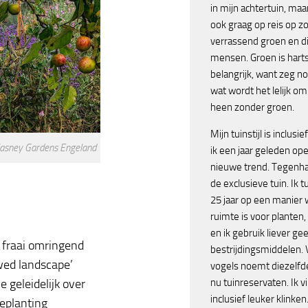
in mijn achtertuin, maar
ook graag op reis op z
verrassend groen en d
mensen. Groen is harts
belangrijk, want zeg no
wat wordt het lelijk o
heen zonder groen.
Mijn tuinstijl is inclusie
glasney Gardens Engeland
ik een jaar geleden op
nieuwe trend. Tegenh
de exclusieve tuin. Ik tu
25 jaar op een manier 
ruimte is voor planten,
en ik gebruik liever ge
 fraai omringend
bestrijdingsmiddelen.
owed landscape’
vogels noemt diezelfde 
 geleidelijk over
nu tuinreservaten. Ik v
inclusief leuker klinken.
beplanting