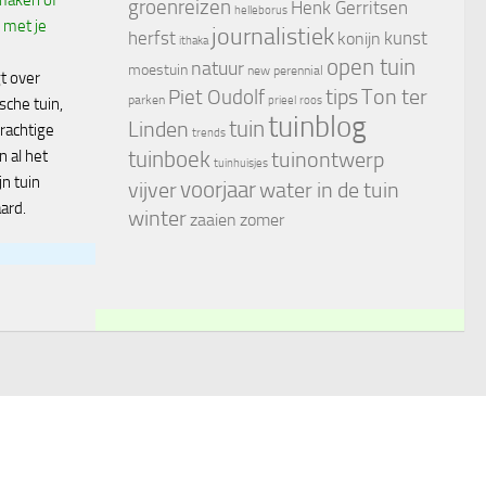
groenreizen
Henk Gerritsen
helleborus
 met je
journalistiek
herfst
kunst
konijn
ithaka
open tuin
natuur
moestuin
new perennial
t over
tips
Piet Oudolf
Ton ter
parken
prieel
roos
ische tuin,
tuinblog
tuin
Linden
rachtige
trends
tuinboek
n al het
tuinontwerp
tuinhuisjes
jn tuin
voorjaar
vijver
water in de tuin
ard.
winter
zaaien
zomer