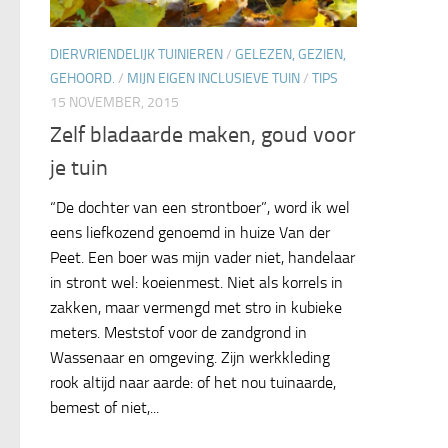
DIERVRIENDELIJK TUINIEREN
/
GELEZEN, GEZIEN,
GEHOORD.
/
MIJN EIGEN INCLUSIEVE TUIN
/
TIPS
15 NOVEMBER, 2015
Zelf bladaarde maken, goud voor
je tuin
“De dochter van een strontboer”, word ik wel
eens liefkozend genoemd in huize Van der
Peet. Een boer was mijn vader niet, handelaar
in stront wel: koeienmest. Niet als korrels in
zakken, maar vermengd met stro in kubieke
meters. Meststof voor de zandgrond in
Wassenaar en omgeving. Zijn werkkleding
rook altijd naar aarde: of het nou tuinaarde,
bemest of niet,...