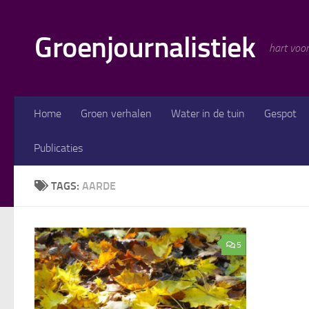
Doorgaan naar inhoud
Groenjournalistiek
hart voor
Home
Groen verhalen
Water in de tuin
Gespot
Publicaties
TAGS:
AARDE
5