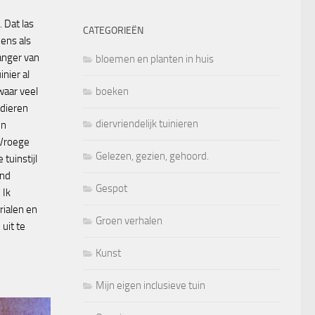
f. Dat las
CATEGORIEËN
eens als
anger van
bloemen en planten in huis
inier al
waar veel
boeken
 dieren
diervriendelijk tuinieren
en
 Vroege
Gelezen, gezien, gehoord.
tuinstijl
ind
Gespot
 Ik
rialen en
Groen verhalen
uit te
Kunst
Mijn eigen inclusieve tuin