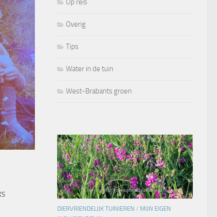
Op reis
Overig
Tips
Water in de tuin
West-Brabants groen
KS
DIERVRIENDELIJK TUINIEREN
/
MIJN EIGEN