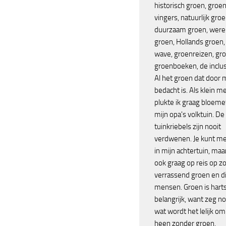
historisch groen, groe
vingers, natuurlijk groe
duurzaam groen, were
groen, Hollands groen,
wave, groenreizen, gr
groenboeken, de inclus
Al het groen dat door
bedacht is. Als klein me
plukte ik graag bloemet
mijn opa's volktuin. De
tuinkriebels zijn nooit
verdwenen. Je kunt me
in mijn achtertuin, maar
ook graag op reis op z
verrassend groen en d
mensen. Groen is harts
belangrijk, want zeg no
wat wordt het lelijk o
heen zonder groen.