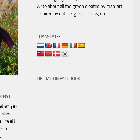
write about all the green created by man, art
inspired by nature, green books, etc.
TRANSLATE:
LIKE ME ON FACEBOOK
OENST…
eet en gek
 alles
n heeft.
isch
,