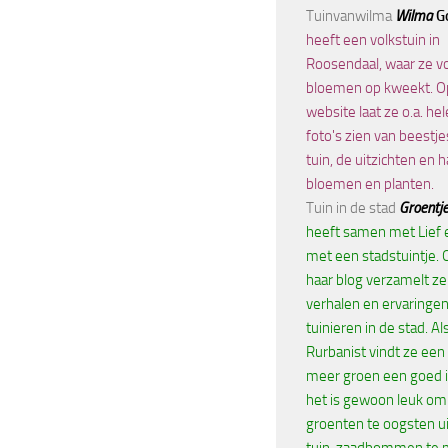
Tuinvanwilma
Wilma
G
heeft een volkstuin in
Roosendaal, waar ze v
bloemen op kweekt. O
website laat ze o.a. he
foto's zien van beestje
tuin, de uitzichten en h
bloemen en planten.
Tuin in de stad
Groentje
heeft samen met Lief 
met een stadstuintje. 
haar blog verzamelt ze 
verhalen en ervaringen
tuinieren in de stad. Al
Rurbanist vindt ze een
meer groen een goed i
het is gewoon leuk om
groenten te oogsten ui
tuin, zaadbommen te 