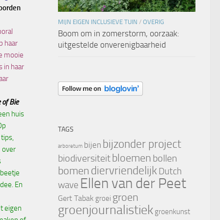
oorden
MIJN EIGEN INCLUSIEVE TUIN
/
OVERIG
ooral
Boom om in zomerstorm, oorzaak:
p haar
uitgestelde onverenigbaarheid
le mooie
s in haar
aar
 of Bie
een huis
Op
TAGS
tips,
bijzonder project
bijen
arboretum
 over
bloemen
biodiversiteit
bollen
s
diervriendelijk
bomen
Dutch
 beetje
Ellen van der Peet
wave
dee. En
groen
Gert Tabak
groei
groenjournalistiek
t eigen
groenkunst
maken of