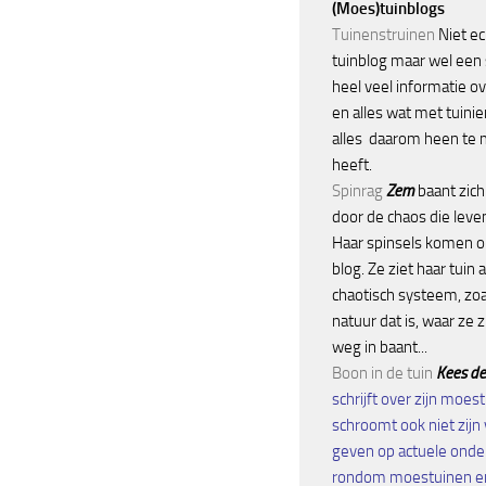
(Moes)tuinblogs
Tuinenstruinen
Niet ec
tuinblog maar wel een 
heel veel informatie o
en alles wat met tuini
alles daarom heen te
heeft.
Spinrag
Zem
baant zic
door de chaos die leve
Haar spinsels komen o
blog. Ze ziet haar tuin 
chaotisch systeem, zoa
natuur dat is, waar ze 
weg in baant...
Boon in de tuin
Kees d
schrijft over zijn moes
schroomt ook niet zijn 
geven op actuele ond
rondom moestuinen en