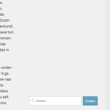
ne
n,
lds
 Dutch
oenkunst,
ieve tuin.
 mensen
isje
jes in
 vinden
 ik ga
oek naar
ito
tikke
u zelf,
Zoeken
m ons
naar: