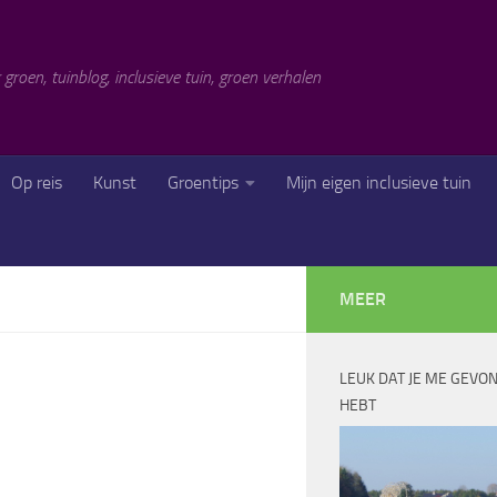
 groen, tuinblog, inclusieve tuin, groen verhalen
Op reis
Kunst
Groentips
Mijn eigen inclusieve tuin
MEER
LEUK DAT JE ME GEVO
HEBT