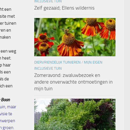
INCLUSIEVE TUIN
Zelf gezaaid; Ellens wildernis
ht een
site met
ver tuinen
eren en
 maken
h een weg
n heet.
DIERVRIENDELIJK TUINIEREN
/
MIJN EIGEN
p haar
INCLUSIEVE TUIN
als een
Zomeravond: zwaluwbezoek en
ls de
andere onverwachte ontmoetingen in
zich een
mijn tuin
e Boon
tuin, maar
visie te
erwerpen
 groen.