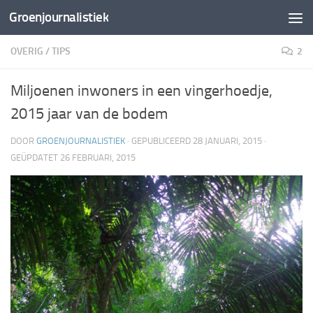
Groenjournalistiek
Doorgaan naar inhoud
OVERIG
/
TIPS
2
Miljoenen inwoners in een vingerhoedje,
2015 jaar van de bodem
DOOR
GROENJOURNALISTIEK
· GEPUBLICEERD
28 JANUARI, 2015
·
GEÜPDATET
26 FEBRUARI, 2015