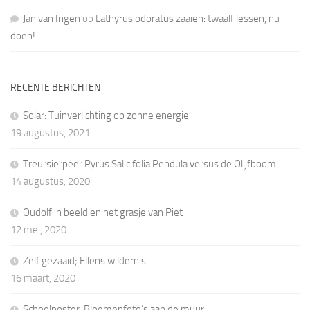
Jan van Ingen
op
Lathyrus odoratus zaaien: twaalf lessen, nu
doen!
RECENTE BERICHTEN
Solar: Tuinverlichting op zonne energie
19 augustus, 2021
Treursierpeer Pyrus Salicifolia Pendula versus de Olijfboom
14 augustus, 2020
Oudolf in beeld en het grasje van Piet
12 mei, 2020
Zelf gezaaid; Ellens wildernis
16 maart, 2020
Schoolposter: Bloemenfoto’s aan de muur