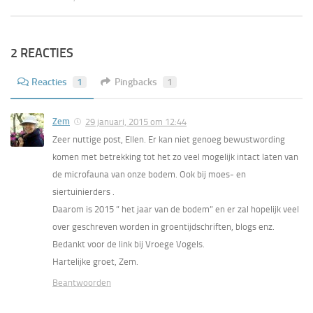
2 REACTIES
Reacties
1
Pingbacks
1
Zem
29 januari, 2015 om 12:44
Zeer nuttige post, Ellen. Er kan niet genoeg bewustwording
komen met betrekking tot het zo veel mogelijk intact laten van
de microfauna van onze bodem. Ook bij moes- en
siertuinierders .
Daarom is 2015 ” het jaar van de bodem” en er zal hopelijk veel
over geschreven worden in groentijdschriften, blogs enz.
Bedankt voor de link bij Vroege Vogels.
Hartelijke groet, Zem.
Beantwoorden