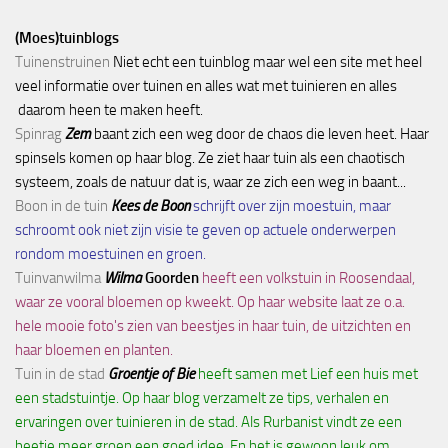
(Moes)tuinblogs
Tuinenstruinen
Niet echt een tuinblog maar wel een site met heel
veel informatie over tuinen en alles wat met tuinieren en alles
daarom heen te maken heeft.
Spinrag
Zem
baant zich een weg door de chaos die leven heet. Haar
spinsels komen op haar blog. Ze ziet haar tuin als een chaotisch
systeem, zoals de natuur dat is, waar ze zich een weg in baant...
Boon in de tuin
Kees de Boon
schrijft over zijn moestuin, maar
schroomt ook niet zijn visie te geven op actuele onderwerpen
rondom moestuinen en groen.
Tuinvanwilma
Wilma
Goorden
heeft een volkstuin in Roosendaal,
waar ze vooral bloemen op kweekt. Op haar website laat ze o.a.
hele mooie foto's zien van beestjes in haar tuin, de uitzichten en
haar bloemen en planten.
Tuin in de stad
Groentje of Bie
heeft samen met Lief een huis met
een stadstuintje. Op haar blog verzamelt ze tips, verhalen en
ervaringen over tuinieren in de stad. Als Rurbanist vindt ze een
beetje meer groen een goed idee. En het is gewoon leuk om