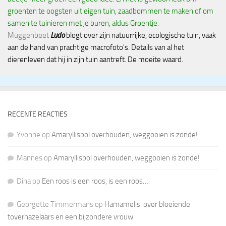
groenten te oogsten uit eigen tuin, zaadbommen te maken of om
samen te tuinieren met je buren, aldus Groentje.
Muggenbeet
Ludo
blogt over zijn natuurrijke, ecologische tuin, vaak
aan de hand van prachtige macrofoto's. Details van al het
dierenleven dat hij in zijn tuin aantreft. De moeite waard.
RECENTE REACTIES
Yvonne
op
Amaryllisbol overhouden, weggooien is zonde!
Mannes
op
Amaryllisbol overhouden, weggooien is zonde!
Dina
op
Een roos is een roos, is een roos….
Georgette Timmermans
op
Hamamelis: over bloeiende
toverhazelaars en een bijzondere vrouw