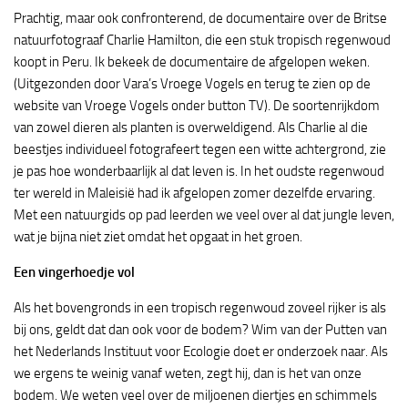
Prachtig, maar ook confronterend, de documentaire over de Britse
natuurfotograaf Charlie Hamilton, die een stuk tropisch regenwoud
koopt in Peru. Ik bekeek de documentaire de afgelopen weken.
(Uitgezonden door Vara’s Vroege Vogels en terug te zien op de
website van Vroege Vogels onder button TV). De soortenrijkdom
van zowel dieren als planten is overweldigend. Als Charlie al die
beestjes individueel fotografeert tegen een witte achtergrond, zie
je pas hoe wonderbaarlijk al dat leven is. In het oudste regenwoud
ter wereld in Maleisië had ik afgelopen zomer dezelfde ervaring.
Met een natuurgids op pad leerden we veel over al dat jungle leven,
wat je bijna niet ziet omdat het opgaat in het groen.
Een vingerhoedje vol
Als het bovengronds in een tropisch regenwoud zoveel rijker is als
bij ons, geldt dat dan ook voor de bodem? Wim van der Putten van
het Nederlands Instituut voor Ecologie doet er onderzoek naar. Als
we ergens te weinig vanaf weten, zegt hij, dan is het van onze
bodem. We weten veel over de miljoenen diertjes en schimmels