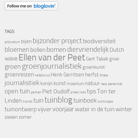
TAGS
bijzonder project
biodiversiteit
bijen
arboretum
bloemen
diervriendelijk
bomen
bollen
Dutch
Ellen van der Peet
wave
Gert Tabak
groei
groenjournalistiek
groen
groenkunst
groenreizen
Henk Gerritsen
herfst
helleborus
ithaka
journalistiek
natuur
kunst
konijn
moestuin
new perennial
open tuin
tips
Piet Oudolf
Ton ter
parken
prieel
roos
tuinblog
tuin
tuinboek
Linden
trends
tuinhuisjes
voorjaar
vijver
winter
tuinontwerp
water in de tuin
zaaien
zomer