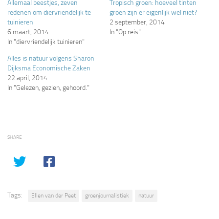
Allemaal beestjes, zeven
Tropisch groen: hoeveel tinten
redenen om diervriendelijk te
groen zijn er eigenlijk wel niet?
tuinieren
2 september, 2014
6 maart, 2014
In "Op reis"
In "diervriendelijk tuinieren"
Alles is natuur volgens Sharon
Dijksma Economische Zaken
22 april, 2014
In "Gelezen, gezien, gehoord."
SHARE
Tags:
Ellen van der Peet
groenjournalistiek
natuur