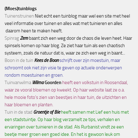
(Moes)tuinblogs
Tuinenstruinen
Niet echt een tuinblog maar wel een site met heel
veel informatie over tuinen en alles wat met tuinieren en alles
daarom heen te maken heeft.
Spinrag
Zem
baant zich een weg door de chaos die leven heet. Haar
spinsels komen op haar blog. Ze ziet haar tuin als een chaotisch
systeem, zoals de natuur dat is, waar ze zich een weg in baant...
Boon in de tuin
Kees de Boon
schrijft over zijn moestuin, maar
schroomt ook niet zijn visie te geven op actuele onderwerpen
rondom moestuinen en groen.
Tuinvanwilma
Wilma
Goorden
heeft een volkstuin in Roosendaal,
waar ze vooral bloemen op kweekt. Op haar website laat ze o.a.
hele mooie foto's zien van beestjes in haar tuin, de uitzichten en
haar bloemen en planten.
Tuin in de stad
Groentje of Bie
heeft samen met Lief een huis met
een stadstuintje. Op haar blog verzamelt ze tips, verhalen en
ervaringen over tuinieren in de stad. Als Rurbanist vindt ze een
beetje meer groen een goed idee. En het is gewoon leuk om