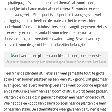
inspiratiepagina’s opgenomen met thema’s als voortuinen,
natuurlijke tuin, harde materialen, et cetera. Zo worden er veel
ideeën aangereikt. Sterk punt is dat per tuin is aangegeven welke
zonligging een tuin heeft en de mate van het te verwachten
onderhoud. Voor veel tuinbezitters een belangrijk gegeven. Helaas
is er weinig expliciete aandacht voor relevante thema’s als
duurzaamheid, biodiversiteit en wateropvang. Bewustwording
hiervan is voor de gemiddelde tuinbezitter belangrijk.
Foto cover Modeste Herwig, bron facebookpagina Modeste Tuinontwerp: Bart Biesot
Heel fijn is de plantenlijst. Het is een veel gemaakte fout: te grote
struiken en bomen plaatsen op een klein stuk grond. Dat gaat maar
even goed, het levert jarenlang veel snoeiwerk op voor de eigenaar
en de natuurlijke vorm van een boom of struik wordt teniet gedaan.
Planten die in beeld zijn gebracht, hebben een naam onderschrift.
Wie het boekje koopt, kan daarna op zoek naar de planten die hem
of haar aan staan. De schematische weergave van de tuinen is wat