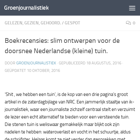
Groenjournalistiek
Doorgaan naar inhoud
GELEZEN, GEZIEN, GEHOORD.
/
GESPOT
0
Boekrecensies: slim ontwerpen voor de
doorsnee Nederlandse (kleine) tuin.
DOOR
GROENJOURNALISTIEK
· GEPUBLICEERD
18 AUGUSTUS, 2016
·
GEÜPDATET
10 OKTOBER, 2016
‘Shit , we hebben een tuin’, is de kop van een drie pagina’s groot
artikel in de zaterdagbijlage van NRC. Een jammerlijk staaltje van ik-
journalistiek, waar een journaliste zichzelf centraal stelt en verzuimt
de lezer een echt alternatief te bieden voor een versteende tuin.
Die stenen tuin is weliswaar gemakkelijk maar blijkt ook zijn
nadelen te hebben: wateroverlast en vocht in het schuurtje, aldus
de schrijfster. Helaas komt ze niet verder dan gesprekken met