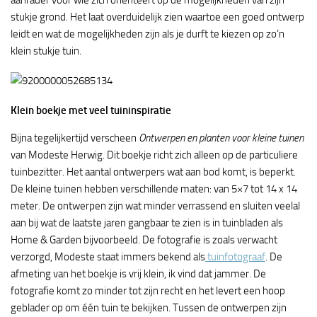
aanrader voor wie zich oriënteert op de mogelijkheden van zijn
stukje grond. Het laat overduidelijk zien waartoe een goed ontwerp
leidt en wat de mogelijkheden zijn als je durft te kiezen op zo’n
klein stukje tuin.
Klein boekje met veel tuininspiratie
Bijna tegelijkertijd verscheen
Ontwerpen en planten voor kleine tuinen
van Modeste Herwig. Dit boekje richt zich alleen op de particuliere
tuinbezitter. Het aantal ontwerpers wat aan bod komt, is beperkt.
De kleine tuinen hebben verschillende maten: van 5×7 tot 14 x 14
meter. De ontwerpen zijn wat minder verrassend en sluiten veelal
aan bij wat de laatste jaren gangbaar te zien is in tuinbladen als
Home & Garden bijvoorbeeld. De fotografie is zoals verwacht
verzorgd, Modeste staat immers bekend als
tuinfotograaf
. De
afmeting van het boekje is vrij klein, ik vind dat jammer. De
fotografie komt zo minder tot zijn recht en het levert een hoop
geblader op om één tuin te bekijken. Tussen de ontwerpen zijn