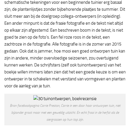
schematische tekeningen voor een beginnende tuinier erg basaal
zijn, de plantenlijstjes zonder bijbehorende plaatjes te summier. Dit
sluit meer aan bij de doelgroep collega-ontwerpers (in opleiding).
Een ander minpunt is dat de fraaie fotografie en de tekst niet altijd
op elkaar zijn afgestemd. Een beschreven boom in de tekst, is niet
goed te zien op de foto’s. Een fel roze roos in de tekst, een
zachtroze in de fotografie. Alle fotografie is in de zomer van 2015
gedaan. Ook dat is jammer, hoe mooi een goed ontworpen tuin kan
zijn in andere, minder overvloedige seizoenen, zou overtuigend
kunnen werken. De schrijfsters (zelf ook tuinontwerpers) van het
boekje willen immers laten zien dat het een goede keuze is om een
ontwerper in te schakelen met verstand van vormgeven en planten
voor de aanleg van je tuin.
Bron facebookpagina Carrie Preston, Carrie in een door haar ontworpen tuin, niet
bijzonder groot maar met een geweldig uitzicht. En echt fraai in de herfst als de
siergrassen op hun top zijn.