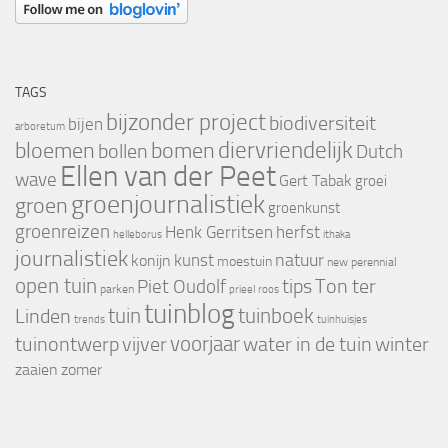
TAGS
bijzonder project
biodiversiteit
bijen
arboretum
bloemen
diervriendelijk
bomen
bollen
Dutch
Ellen van der Peet
wave
Gert Tabak
groei
groenjournalistiek
groen
groenkunst
groenreizen
Henk Gerritsen
herfst
helleborus
ithaka
journalistiek
natuur
kunst
konijn
moestuin
new perennial
open tuin
tips
Piet Oudolf
Ton ter
parken
prieel
roos
tuinblog
tuin
tuinboek
Linden
trends
tuinhuisjes
voorjaar
vijver
winter
tuinontwerp
water in de tuin
zaaien
zomer