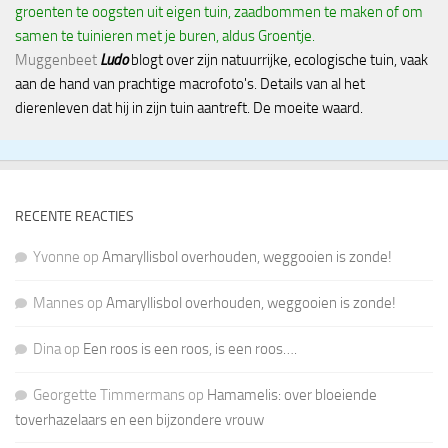
groenten te oogsten uit eigen tuin, zaadbommen te maken of om
samen te tuinieren met je buren, aldus Groentje.
Muggenbeet
Ludo
blogt over zijn natuurrijke, ecologische tuin, vaak
aan de hand van prachtige macrofoto's. Details van al het
dierenleven dat hij in zijn tuin aantreft. De moeite waard.
RECENTE REACTIES
Yvonne
op
Amaryllisbol overhouden, weggooien is zonde!
Mannes
op
Amaryllisbol overhouden, weggooien is zonde!
Dina
op
Een roos is een roos, is een roos….
Georgette Timmermans
op
Hamamelis: over bloeiende
toverhazelaars en een bijzondere vrouw