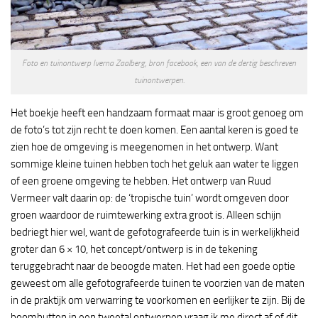
Foto en tuinontwerp Iverna Zaalberg, bron facebook, een van de dertig beschreven
tuinontwerpen.
Het boekje heeft een handzaam formaat maar is groot genoeg om
de foto’s tot zijn recht te doen komen. Een aantal keren is goed te
zien hoe de omgeving is meegenomen in het ontwerp. Want
sommige kleine tuinen hebben toch het geluk aan water te liggen
of een groene omgeving te hebben. Het ontwerp van Ruud
Vermeer valt daarin op: de ‘tropische tuin’ wordt omgeven door
groen waardoor de ruimtewerking extra groot is. Alleen schijn
bedriegt hier wel, want de gefotografeerde tuin is in werkelijkheid
groter dan 6 × 10, het concept/ontwerp is in de tekening
teruggebracht naar de beoogde maten. Het had een goede optie
geweest om alle gefotografeerde tuinen te voorzien van de maten
in de praktijk om verwarring te voorkomen en eerlijker te zijn. Bij de
boomhutten in een tweetal ontwerpen vraag ik me direct af of dit