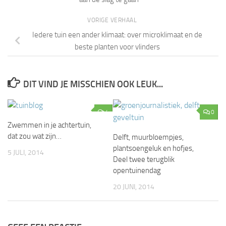
VORIGE VERHAAL
Iedere tuin een ander klimaat: over microklimaat en de
beste planten voor vlinders
DIT VIND JE MISSCHIEN OOK LEUK...
4
0
Zwemmen in je achtertuin,
dat zou wat zijn…
Delft, muurbloempjes,
plantsoengeluk en hofjes,
5 JULI, 2014
Deel twee terugblik
opentuinendag
20 JUNI, 2014