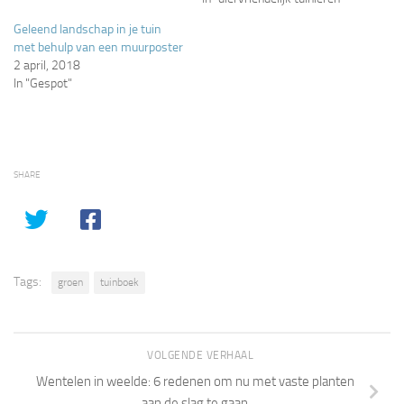
Geleend landschap in je tuin
met behulp van een muurposter
2 april, 2018
In "Gespot"
SHARE
Tags:
groen
tuinboek
VOLGENDE VERHAAL
Wentelen in weelde: 6 redenen om nu met vaste planten
aan de slag te gaan