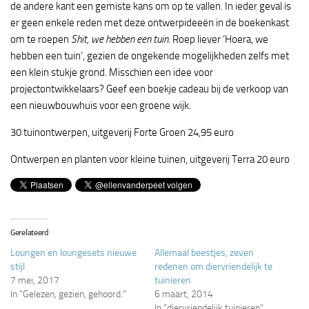
de andere kant een gemiste kans om op te vallen. In ieder geval is
er geen enkele reden met deze ontwerpideeën in de boekenkast
om te roepen
Shit, we hebben een tuin.
Roep liever ‘Hoera, we
hebben een tuin’, gezien de ongekende mogelijkheden zelfs met
een klein stukje grond. Misschien een idee voor
projectontwikkelaars? Geef een boekje cadeau bij de verkoop van
een nieuwbouwhuis voor een groene wijk.
30 tuinontwerpen, uitgeverij Forte Groen 24,95 euro
Ontwerpen en planten voor kleine tuinen, uitgeverij Terra 20 euro
Gerelateerd
Loungen en loungesets nieuwe
Allemaal beestjes, zeven
stijl
redenen om diervriendelijk te
7 mei, 2017
tuinieren
In "Gelezen, gezien, gehoord."
6 maart, 2014
In "diervriendelijk tuinieren"